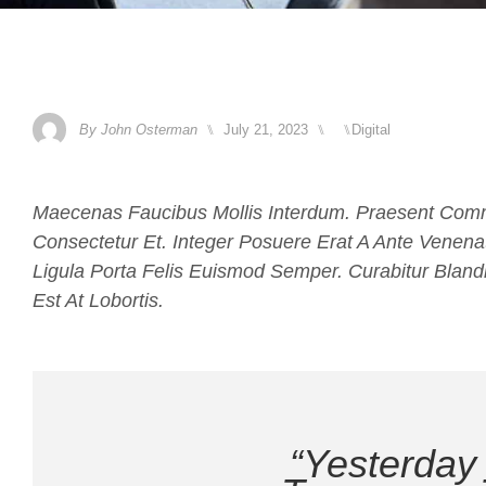
By
John Osterman
⑊
July 21, 2023
⑊
⑊
Digital
Maecenas Faucibus Mollis Interdum. Praesent Com
Consectetur Et. Integer Posuere Erat A Ante Venenat
Ligula Porta Felis Euismod Semper. Curabitur Bland
Est At Lobortis.
“Yesterday