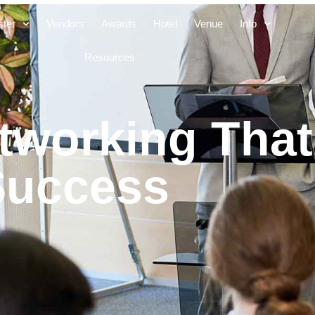
ster
Vendors
Awards
Hotel
Venue
Info
Resources
tworking That 
Success