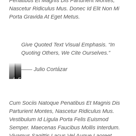
Penatibus Et Magnis Dis Parturient Montes,
Nascetur Ridiculus Mus. Donec Id Elit Non Mi
Porta Gravida At Eget Metus.
Give Quoted Text Visual Emphasis. “In
Quoting Others, We Cite Ourselves.”
—— Julio Cortázar
Aenean
Consectetur
Sit
Mattis
Dapibus
Ornare
Cum Sociis Natoque Penatibus Et Magnis Dis
Parturient Montes, Nascetur Ridiculus Mus.
Vestibulum Id Ligula Porta Felis Euismod
Semper. Maecenas Faucibus Mollis Interdum.
Vivamus Sagittis Lacus Vel Augue Laoreet