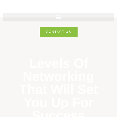
CONTACT US
Levels Of
Networking
That Will Set
You Up For
Success